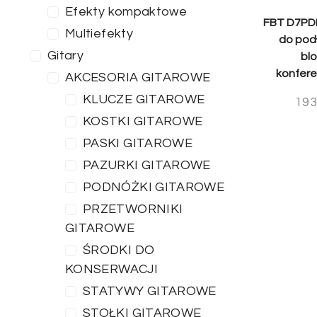
Efekty kompaktowe
FBT D7PDM
Multiefekty
do pod
Gitary
bl
konfere
AKCESORIA GITAROWE
KLUCZE GITAROWE
193
KOSTKI GITAROWE
PASKI GITAROWE
PAZURKI GITAROWE
PODNÓŻKI GITAROWE
PRZETWORNIKI
GITAROWE
ŚRODKI DO
KONSERWACJI
STATYWY GITAROWE
STOŁKI GITAROWE