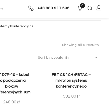
0
+48 883 911 636
KT
stemy konferencyjne
Showing all 5 results
 D7P-10 – kabel
FBT CS 1CH /FBTAC –
o podłączenia
mikrofon systemu
bloków
konferencyjnego
ferencyjnych 10m
982.00
zł
248.00
zł