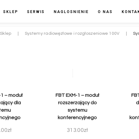
SKLEP
SERWIS
NAGLOSNIENIE
O NAS
KONTA
Sklep
|
Systemy radiowęzłowe i rozgłoszeniowe 100V
|
Sy
1 – moduł
FBT EXM-1 – moduł
FBT
ający dla
rozszerzający do
d
temu
systemu
ncyjnego
konferencyjnego
kon
.00
zł
313.00
zł