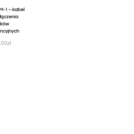
-1 – kabel
łączenia
oków
ncyjnych
.00
zł