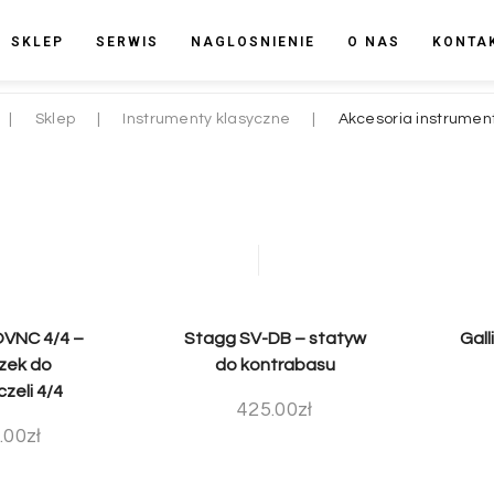
SKLEP
SERWIS
NAGLOSNIENIE
O NAS
KONTA
|
Sklep
|
Instrumenty klasyczne
|
Akcesoria instrumen
VNC 4/4 –
Stagg SV-DB – statyw
Gall
zek do
do kontrabasu
zeli 4/4
425.00
zł
.00
zł