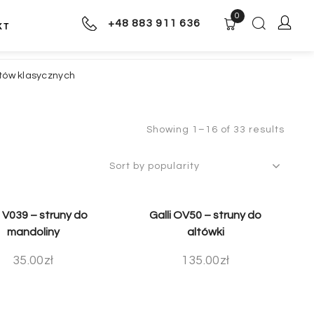
0
+48 883 911 636
KT
tów klasycznych
Showing 1–16 of 33 results
i V039 – struny do
Galli OV50 – struny do
mandoliny
altówki
35.00
zł
135.00
zł