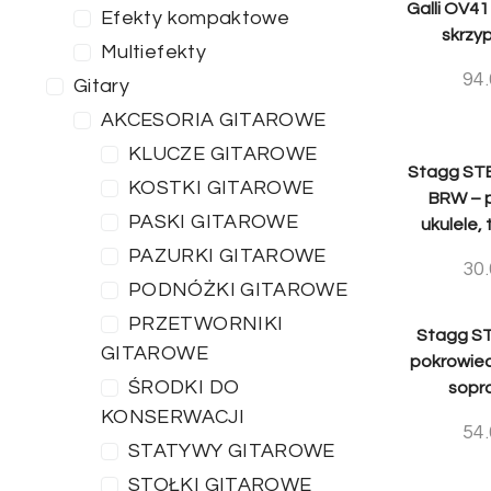
Galli OV41
Efekty kompaktowe
skrzyp
Multiefekty
94
Gitary
AKCESORIA GITAROWE
KLUCZE GITAROWE
Stagg ST
KOSTKI GITAROWE
BRW – 
PASKI GITAROWE
ukulele,
PAZURKI GITAROWE
30
PODNÓŻKI GITAROWE
PRZETWORNIKI
Stagg ST
GITAROWE
pokrowiec
ŚRODKI DO
sopr
KONSERWACJI
54
STATYWY GITAROWE
STOŁKI GITAROWE