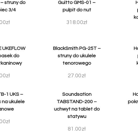
 – struny do
Guitto GMS-01 –
iec 3/4
pulpit do nut
k
.00
zł
318.00
zł
E UKEFLOW
BlackSmith PG-25T –
H
pasek do
struny do ukulele
 tkaninowy
tenorowego
.00
zł
27.00
zł
B-1 UKS –
Soundsation
Ho
 na ukulele
TABSTAND-200 –
pokr
anowe
uchwyt na tablet do
statywu
.00
zł
81.00
zł