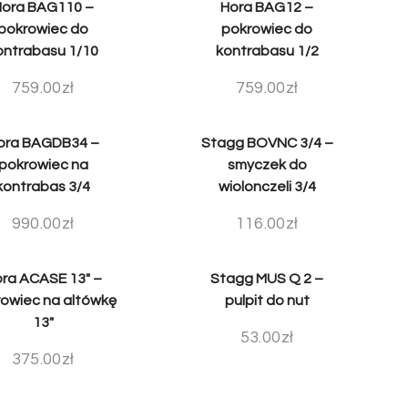
Hora BAG110 –
Hora BAG12 –
pokrowiec do
pokrowiec do
ontrabasu 1/10
kontrabasu 1/2
759.00
zł
759.00
zł
ora BAGDB34 –
Stagg BOVNC 3/4 –
pokrowiec na
smyczek do
kontrabas 3/4
wiolonczeli 3/4
990.00
zł
116.00
zł
ra ACASE 13″ –
Stagg MUS Q 2 –
owiec na altówkę
pulpit do nut
13″
53.00
zł
375.00
zł