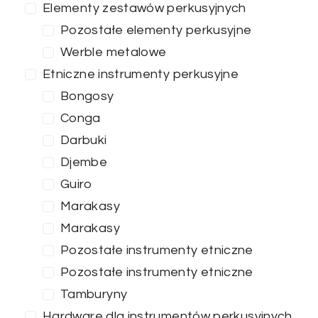
Elementy zestawów perkusyjnych
Pozostałe elementy perkusyjne
Werble metalowe
Etniczne instrumenty perkusyjne
Bongosy
Conga
Darbuki
Djembe
Guiro
Marakasy
Marakasy
Pozostałe instrumenty etniczne
Cena
Pozostałe instrumenty etniczne
Tamburyny
0
—
100
Hardware dla instrumentów perkusyjnych