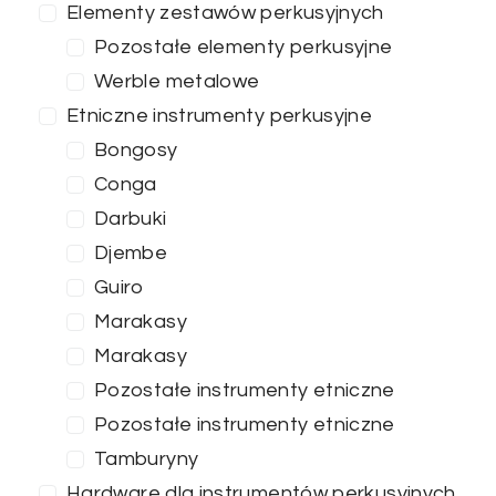
Elementy zestawów perkusyjnych
Pozostałe elementy perkusyjne
Werble metalowe
Etniczne instrumenty perkusyjne
Bongosy
Conga
Darbuki
Djembe
Guiro
Marakasy
Marakasy
Pozostałe instrumenty etniczne
Cena
Pozostałe instrumenty etniczne
Tamburyny
0
—
100
Hardware dla instrumentów perkusyjnych