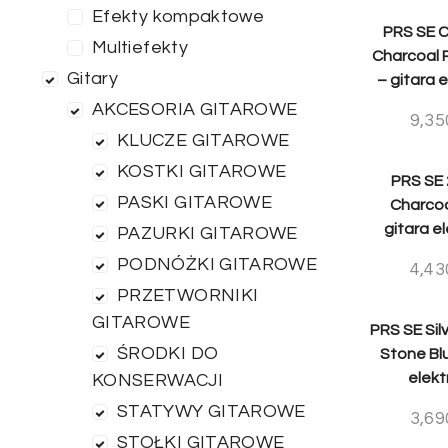
Efekty kompaktowe
PRS SE C
Multiefekty
Charcoal P
Gitary
– gitara 
AKCESORIA GITAROWE
9,35
KLUCZE GITAROWE
KOSTKI GITAROWE
PRS SE 
PASKI GITAROWE
Charcoa
gitara e
PAZURKI GITAROWE
PODNÓŻKI GITAROWE
4,43
PRZETWORNIKI
GITAROWE
PRS SE Sil
ŚRODKI DO
Stone Blu
elekt
KONSERWACJI
STATYWY GITAROWE
3,69
STOŁKI GITAROWE