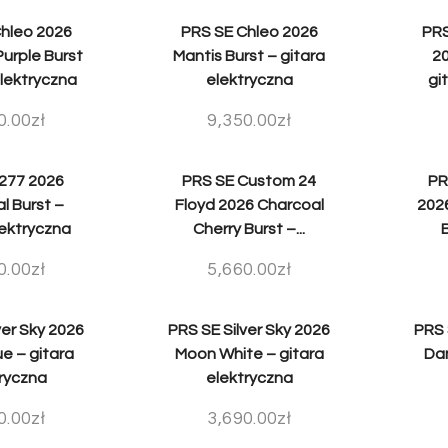
hleo 2026
PRS SE Chleo 2026
PRS
urple Burst
Mantis Burst – gitara
20
elektryczna
elektryczna
gi
0.00
zł
9,350.00
zł
277 2026
PRS SE Custom 24
PR
l Burst –
Floyd 2026 Charcoal
202
lektryczna
Cherry Burst –...
B
0.00
zł
5,660.00
zł
ver Sky 2026
PRS SE Silver Sky 2026
PRS 
e – gitara
Moon White – gitara
Dan
ryczna
elektryczna
0.00
zł
3,690.00
zł