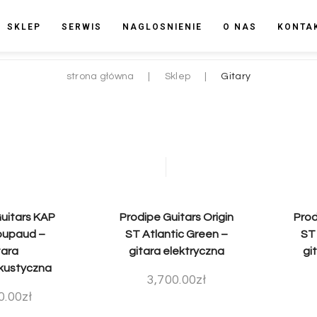
SKLEP
SERWIS
NAGLOSNIENIE
O NAS
KONTA
strona główna
|
Sklep
|
Gitary
uitars KAP
Prodipe Guitars Origin
Prod
oupaud –
ST Atlantic Green –
ST
tara
gitara elektryczna
gi
kustyczna
3,700.00
zł
0.00
zł