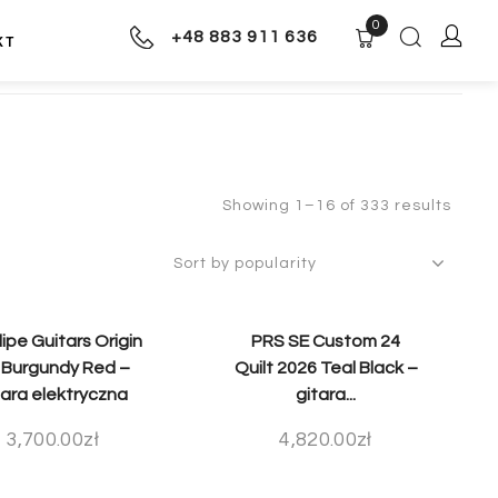
0
+48 883 911 636
KT
Showing 1–16 of 333 results
ipe Guitars Origin
PRS SE Custom 24
 Burgundy Red –
Quilt 2026 Teal Black –
tara elektryczna
gitara...
3,700.00
zł
4,820.00
zł