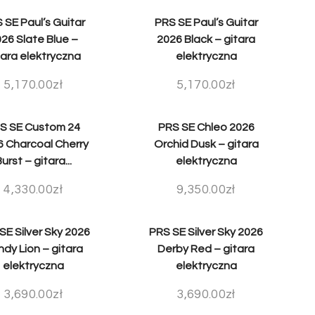
 SE Paul’s Guitar
PRS SE Paul’s Guitar
26 Slate Blue –
2026 Black – gitara
tara elektryczna
elektryczna
5,170.00
zł
5,170.00
zł
S SE Custom 24
PRS SE Chleo 2026
6 Charcoal Cherry
Orchid Dusk – gitara
urst – gitara...
elektryczna
4,330.00
zł
9,350.00
zł
SE Silver Sky 2026
PRS SE Silver Sky 2026
dy Lion – gitara
Derby Red – gitara
elektryczna
elektryczna
3,690.00
zł
3,690.00
zł