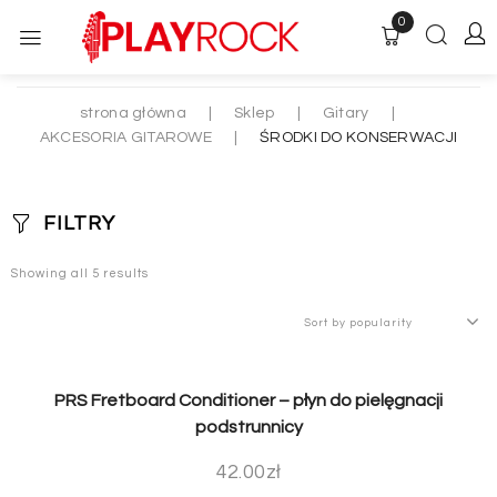
0
strona główna
|
Sklep
|
Gitary
|
AKCESORIA GITAROWE
|
ŚRODKI DO KONSERWACJI
FILTRY
Showing all 5 results
PRS Fretboard Conditioner – płyn do pielęgnacji
podstrunnicy
42.00
zł