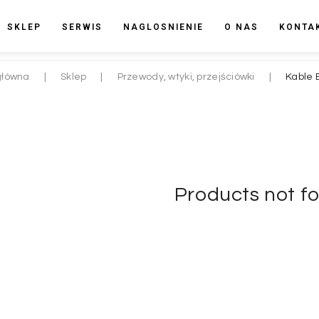
SKLEP
SERWIS
NAGLOSNIENIE
O NAS
KONTA
główna
|
Sklep
|
Przewody, wtyki, przejściówki
|
Kable 
Products not f