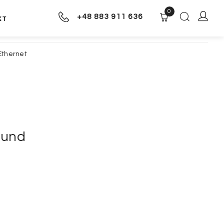
0
+48 883 911 636
KT
Ethernet
ound