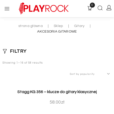
0
strona główna
|
Sklep
|
Gitary
|
AKCESORIA GITAROWE
FILTRY
Showing 1–16 of 58 results
Stagg KG 356 – klucze do gitary klasycznej
58.00
zł