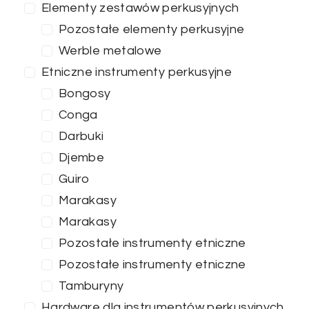
Elementy zestawów perkusyjnych
Pozostałe elementy perkusyjne
Werble metalowe
Etniczne instrumenty perkusyjne
Bongosy
Conga
Darbuki
Djembe
Guiro
Marakasy
Marakasy
Pozostałe instrumenty etniczne
Cena
Pozostałe instrumenty etniczne
Tamburyny
0
—
100
Hardware dla instrumentów perkusyjnych