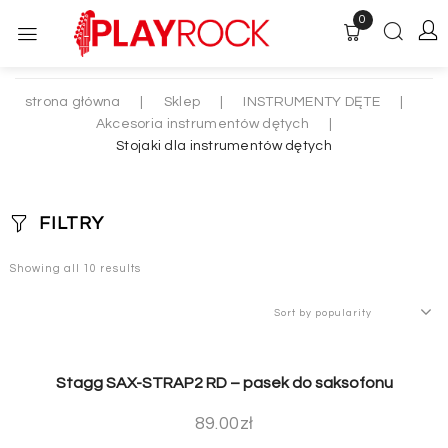
0
strona główna
|
Sklep
|
INSTRUMENTY DĘTE
|
Akcesoria instrumentów dętych
|
Stojaki dla instrumentów dętych
FILTRY
Showing all 10 results
Stagg SAX-STRAP2 RD – pasek do saksofonu
89.00
zł