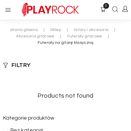
0
strona główna
|
Sklep
|
Gitary i akcesoria
|
Akcesoria gitarowe
|
Futerały gitarowe
|
Futerały na gitarę klasyczną
FILTRY
Products not found
Kategorie produktów
Bez kategorii