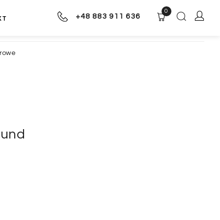
0
+48 883 911 636
KT
arowe
ound