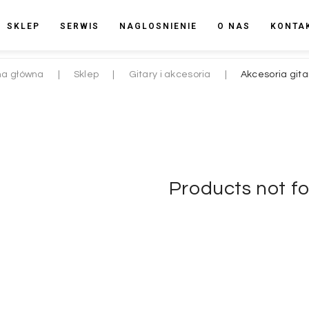
SKLEP
SERWIS
NAGLOSNIENIE
O NAS
KONTA
na główna
|
Sklep
|
Gitary i akcesoria
|
Akcesoria git
Products not f