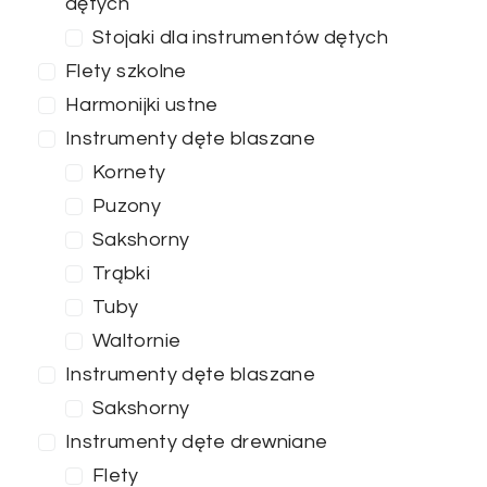
dętych
Stojaki dla instrumentów dętych
Flety szkolne
Harmonijki ustne
Instrumenty dęte blaszane
Kornety
Puzony
Sakshorny
Trąbki
Tuby
Waltornie
Instrumenty dęte blaszane
Sakshorny
Instrumenty dęte drewniane
Flety