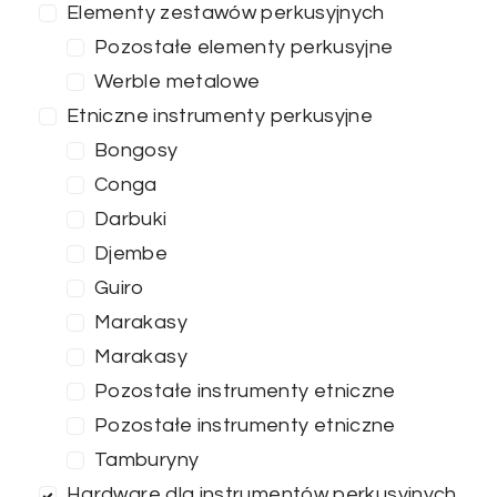
Elementy zestawów perkusyjnych
Pozostałe elementy perkusyjne
Werble metalowe
Etniczne instrumenty perkusyjne
Bongosy
Conga
Darbuki
Djembe
Guiro
Marakasy
Marakasy
Pozostałe instrumenty etniczne
Cena
Pozostałe instrumenty etniczne
Tamburyny
0
—
100
Hardware dla instrumentów perkusyjnych